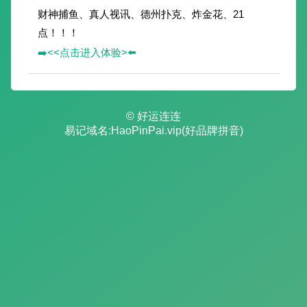
财神捕鱼、真人视讯、德州扑克、炸金花、21
点！！！
➡️<<点击进入体验>⬅️
© 好运连连
易记域名:HaoPinPai.vip(好品牌拼音)