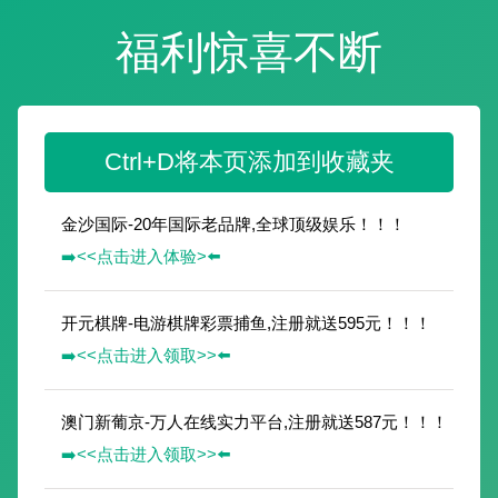
福利惊喜不断
Ctrl+D将本页添加到收藏夹
金沙国际-20年国际老品牌,全球顶级娱乐！！！
➡️<<点击进入体验>⬅️
开元棋牌-电游棋牌彩票捕鱼,注册就送595元！！！
➡️<<点击进入领取>>⬅️
澳门新葡京-万人在线实力平台,注册就送587元！！！
➡️<<点击进入领取>>⬅️